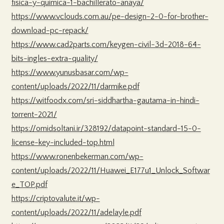
fisica-y-quimica-1-bachillerato-anaya/
https://www.vclouds.com.au/pe-design-2-0-for-brother-
download-pc-repack/
https://www.cad2parts.com/keygen-civil-3d-2018-64-
bits-ingles-extra-quality/
https://www.yunusbasar.com/wp-
content/uploads/2022/11/darmike.pdf
https://witfoodx.com/sri-siddhartha-gautama-in-hindi-
torrent-2021/
https://omidsoltani.ir/328192/datapoint-standard-15-0-
license-key-included-top.html
https://www.ronenbekerman.com/wp-
content/uploads/2022/11/Huawei_E177u1_Unlock_Softwar
e_TOP.pdf
https://criptovalute.it/wp-
content/uploads/2022/11/adelayle.pdf