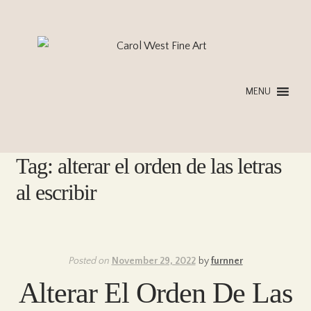
Skip
Skip
to
to
navigation
content
MENU
Tag:
alterar el orden de las letras
al escribir
Posted on
November 29, 2022
by
furnner
Alterar El Orden De Las