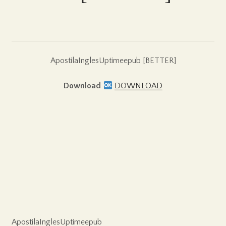
ApostilaInglesUptimeepub [BETTER]
Download
DOWNLOAD
ApostilaInglesUptimeepub