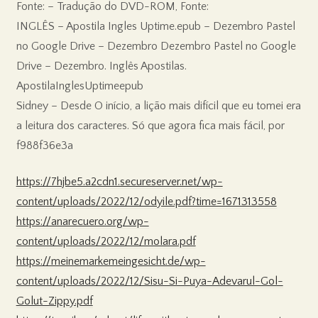
Fonte: – Tradução do DVD-ROM, Fonte:
INGLÊS – Apostila Ingles Uptime.epub – Dezembro Pastel
no Google Drive – Dezembro Dezembro Pastel no Google
Drive – Dezembro. Inglês Apostilas.
ApostilaInglesUptimeepub
Sidney – Desde O início, a lição mais difícil que eu tomei era
a leitura dos caracteres. Só que agora fica mais fácil, por
f988f36e3a
https://7hjbe5.a2cdn1.secureserver.net/wp-
content/uploads/2022/12/odyile.pdf?time=1671313558
https://anarecuero.org/wp-
content/uploads/2022/12/molara.pdf
https://meinemarkemeingesicht.de/wp-
content/uploads/2022/12/Sisu-Si-Puya-Adevarul-Gol-
Golut-Zippy.pdf