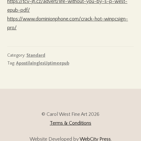
https://tcv-jh.cz/advert/life-without-you-by-s-p-west-
epub-pdf/
https://www.dominionphone.com/crack-hot-winpcsign-
pro/
Category:
Standard
Tag:
ApostilaInglesUptimeepub
© Carol West Fine Art 2026
Terms & Conditions
Website Developed by
WebCity Press
.